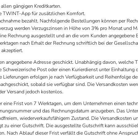
 allen gängigen Kreditkarten.
ie TWINT-App für zusätzlichen Komfort.
 Nachnahme bezahlt. Nachfolgende Bestellungen können per Rec
gsverzug werden Verzugszinsen in Höhe von 3% pro Monat und 
eine Rechnung ausgestellt und an die vom Kunden angegebene 
ktagen nach Erhalt der Rechnung schriftlich bei der Gesellscha
akzeptiert.
 angegebene Adresse geschickt. Unabhängig davon, welche Tran
ie Schweizerische Post oder einen Kurierdienst unter Einhaltung
 Lieferungen erfolgen je nach Verfügbarkeit und Reihenfolge de
chgeschickt, sobald sie verfügbar sind. Die Versandkosten wer
er Versand jedoch kostenlos.
r eine Frist von 7 Werktagen, um dem Unternehmen einen techni
Rechnungsnummer und das Rechnungsdatum anzugeben. Das Untern
andfreiem, wiederverkaufsfähigem Zustand. Die Versandkosten u
zu einer Gutschrift. Die ausgestellte Gutschrift kann ausschließ
Nach Ablauf dieser Frist verfällt die Gutschrift ohne Anspruc