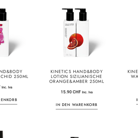
AND&BODY
KINETICS HAND&BODY
KIN
RCHID 250ML
LOTION SIZILIANISCHE
WA
ORANGE&AMBER 250ML
F
Inc. Iva
15.90
CHF
Inc. Iva
RENKORB
IN DEN WARENKORB