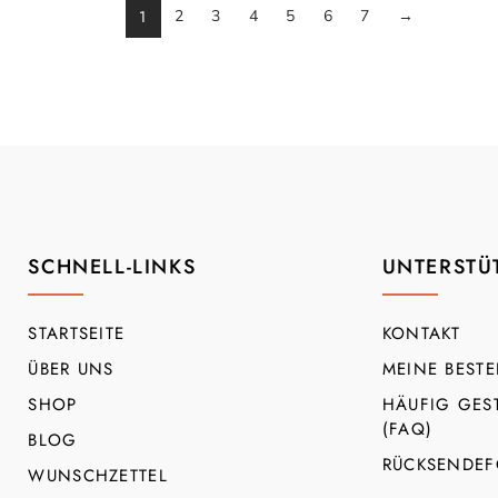
1
2
3
4
5
6
7
→
SCHNELL-LINKS
UNTERSTÜ
STARTSEITE
KONTAKT
ÜBER UNS
MEINE BEST
SHOP
HÄUFIG GES
(FAQ)
BLOG
RÜCKSENDEF
WUNSCHZETTEL