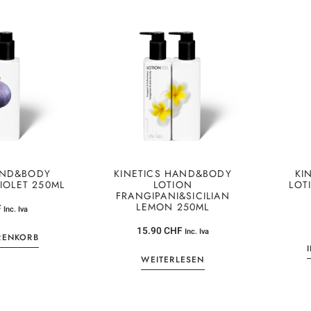
AND&BODY
KINETICS HAND&BODY
KI
VIOLET 250ML
LOTION
LOT
FRANGIPANI&SICILIAN
LEMON 250ML
F
Inc. Iva
15.90
CHF
Inc. Iva
RENKORB
WEITERLESEN