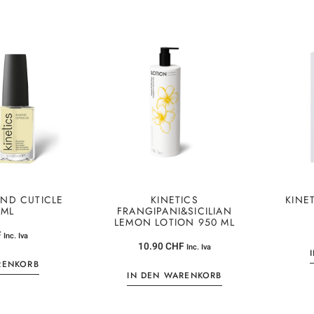
OND CUTICLE
KINETICS
KINE
5ML
FRANGIPANI&SICILIAN
LEMON LOTION 950 ML
F
Inc. Iva
10.90
CHF
Inc. Iva
RENKORB
IN DEN WARENKORB